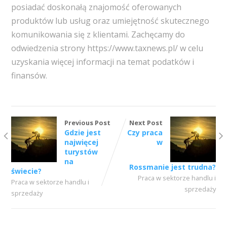
posiadać doskonałą znajomość oferowanych
produktów lub usług oraz umiejętność skutecznego
komunikowania się z klientami. Zachęcamy do
odwiedzenia strony https://www.taxnews.pl/ w celu
uzyskania więcej informacji na temat podatków i
finansów.
Previous Post
Next Post
Gdzie jest
Czy praca
najwięcej
w
turystów
na
Rossmanie jest trudna?
świecie?
Praca w sektorze handlu i
Praca w sektorze handlu i
sprzedaży
sprzedaży