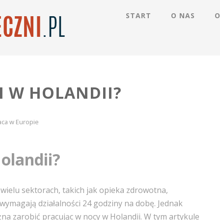
START
O NAS
O
I W HOLANDII?
aca w Europie
Holandii?
wielu sektorach, takich jak opieka zdrowotna,
 wymagają działalności 24 godziny na dobę. Jednak
żna zarobić pracując w nocy w Holandii. W tym artykule