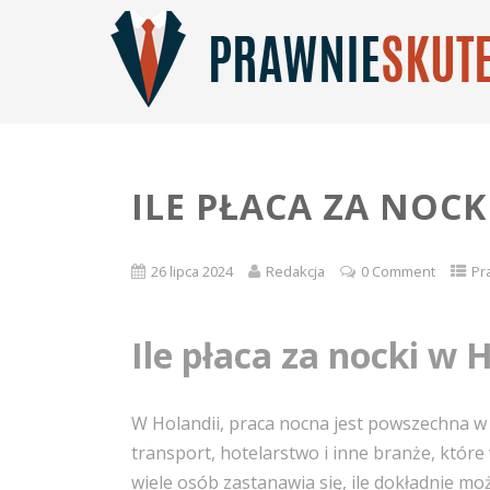
ILE PŁACA ZA NOCK
26 lipca 2024
Redakcja
0 Comment
Pr
Ile płaca za nocki w 
W Holandii, praca nocna jest powszechna w 
transport, hotelarstwo i inne branże, które
wiele osób zastanawia się, ile dokładnie mo