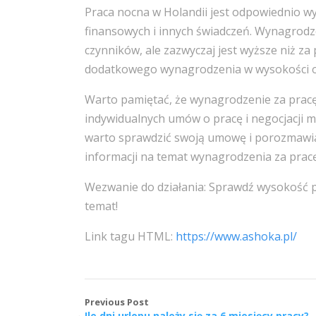
Praca nocna w Holandii jest odpowiednio 
finansowych i innych świadczeń. Wynagrodze
czynników, ale zazwyczaj jest wyższe niż z
dodatkowego wynagrodzenia w wysokości ok
Warto pamiętać, że wynagrodzenie za pracę
indywidualnych umów o pracę i negocjacji 
warto sprawdzić swoją umowę i porozmawia
informacji na temat wynagrodzenia za prac
Wezwanie do działania: Sprawdź wysokość pła
temat!
Link tagu HTML:
https://www.ashoka.pl/
Previous Post
Ile dni urlopu należy się za 6 miesięcy pracy?