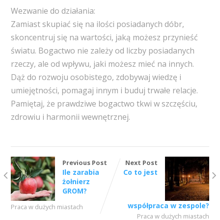
Wezwanie do działania:
Zamiast skupiać się na ilości posiadanych dóbr,
skoncentruj się na wartości, jaką możesz przynieść
światu. Bogactwo nie zależy od liczby posiadanych
rzeczy, ale od wpływu, jaki możesz mieć na innych.
Dąż do rozwoju osobistego, zdobywaj wiedzę i
umiejętności, pomagaj innym i buduj trwałe relacje.
Pamiętaj, że prawdziwe bogactwo tkwi w szczęściu,
zdrowiu i harmonii wewnętrznej.
Previous Post
Next Post
Ile zarabia
Co to jest
żołnierz
GROM?
współpraca w zespole?
Praca w dużych miastach
Praca w dużych miastach