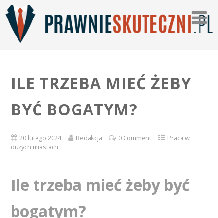
ILE TRZEBA MIEĆ ŻEBY
BYĆ BOGATYM?
20 lutego 2024
Redakcja
0 Comment
Praca w
dużych miastach
Ile trzeba mieć żeby być
bogatym?