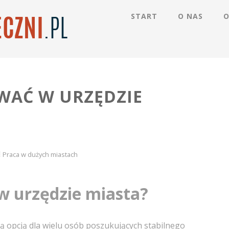
START
O NAS
O
WAĆ W URZĘDZIE
Praca w dużych miastach
w urzędzie miasta?
ą opcją dla wielu osób poszukujących stabilnego