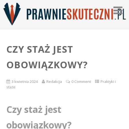
CZY STAŻ JEST
OBOWIĄZKOWY?
3 kwietnia 2024
Redakcja
0 Comment
Praktyki i
staże
Czy staż jest
obowiązkowy?