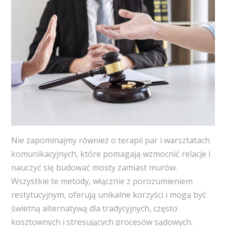
Nie zapominajmy również o terapii par i warsztatach
komunikacyjnych, które pomagają wzmocnić relacje i
nauczyć się budować mosty zamiast murów.
Wszystkie te metody, włącznie z porozumieniem
restytucyjnym, oferują unikalne korzyści i mogą być
świetną alternatywą dla tradycyjnych, często
kosztownych i stresujących procesów sądowych.