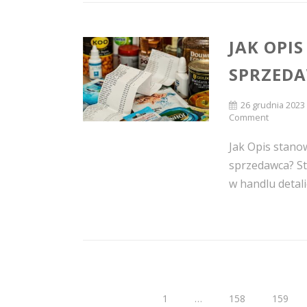
JAK OPI
SPRZED
26 grudnia 2023
Comment
Jak Opis stano
sprzedawca? St
w handlu detali
1
…
158
159