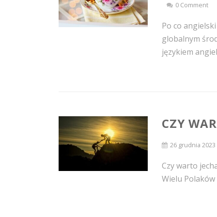
0 Comment
Po co angielski
globalnym śro
językiem angiel
CZY WAR
26 grudnia 2023
Czy warto jecha
Wielu Polaków z