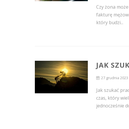
Czy żona może
fakturę mężowi
który budzi...
JAK SZU
27 grudnia 2023
Jak szukać pra
czas, który wie
jednocześnie d