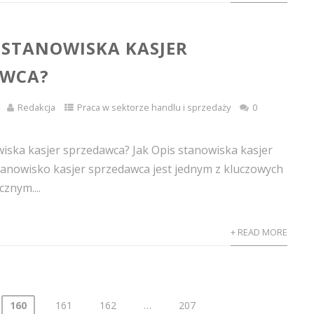
S STANOWISKA KASJER
AWCA?
Redakcja
Praca w sektorze handlu i sprzedaży
0
wiska kasjer sprzedawca? Jak Opis stanowiska kasjer
anowisko kasjer sprzedawca jest jednym z kluczowych
cznym....
+ READ MORE
160
161
162
…
207