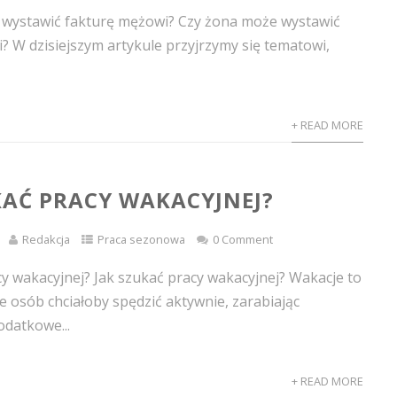
 wystawić fakturę mężowi? Czy żona może wystawić
? W dzisiejszym artykule przyjrzymy się tematowi,
+ READ MORE
KAĆ PRACY WAKACYJNEJ?
Redakcja
Praca sezonowa
0 Comment
cy wakacyjnej? Jak szukać pracy wakacyjnej? Wakacje to
le osób chciałoby spędzić aktywnie, zarabiając
odatkowe...
+ READ MORE