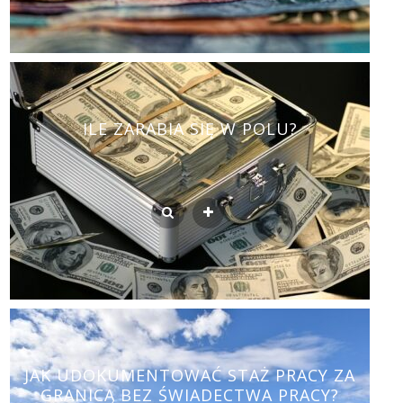
ILE ZARABIA SIĘ W POLU?
JAK UDOKUMENTOWAĆ STAŻ PRACY ZA
GRANICĄ BEZ ŚWIADECTWA PRACY?