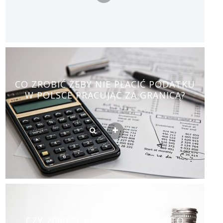
CO ZROBIĆ ŻEBY NIE PŁACIĆ PODATKU
W POLSCE PRACUJĄC ZA GRANICĄ?
CZY 2000 EURO W NIEMCZECH TO